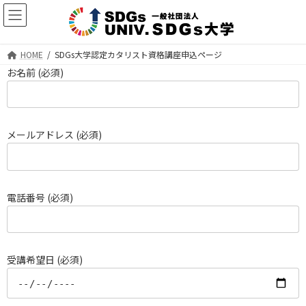
コ
ナ
ン
ビ
テ
ゲ
ン
ー
HOME
SDGs大学認定カタリスト資格講座申込ページ
ツ
シ
お名前 (必須)
へ
ョ
ス
ン
キ
に
ッ
移
プ
動
メールアドレス (必須)
電話番号 (必須)
受講希望日 (必須)