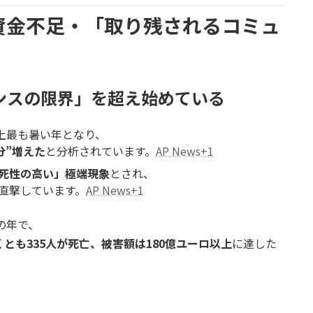
・資金不足・「取り残されるコミュ
ンスの限界」を超え始めている
史上最も暑い年となり、
分”増えた
と分析されています。
AP News+1
死性の高い」極端現象
とされ、
直撃しています。
AP News+1
の年で、
とも335人が死亡、被害額は180億ユーロ以上
に達した