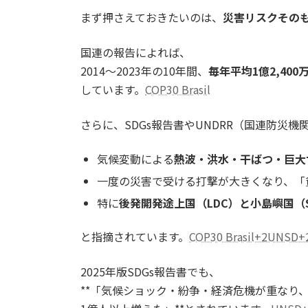
まず押さえておきたいのは、
災害リスクその
国連の報告によれば、
2014〜2023年の10年間、
毎年平均1億2,40
しています。
COP30 Brasil
さらに、SDGs報告書やUNDRR（国連防災機
気候変動による
熱波・洪水・干ばつ・巨大
一度の災害で受ける打撃が大きくなり、「
特に
後発開発途上国（LDC）と小島嶼国（
と指摘されています。
COP30 Brasil+2UNSD+
2025年版SDGs報告書でも、
**「気候ショック・紛争・経済危機が重なり