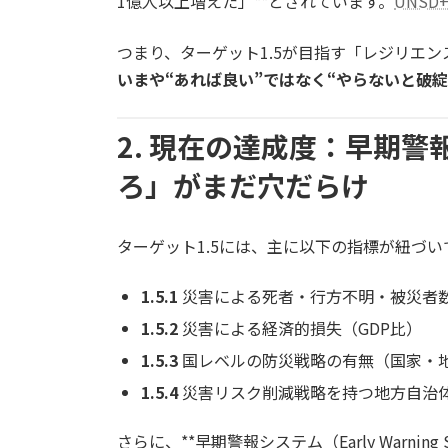
1億人以上増えた」**とされています。
UNSD+
つまり、ターゲット1.5が目指す「レジリエン
いまや“あれば良い”ではなく“やらないと破
2. 現在の達成度：早期
ろ」がまだ穴だらけ
ターゲット1.5には、主に以下の指標が紐づい
1.5.1
災害による死者・行方不明・被災者数
1.5.2
災害による経済的損失（GDP比）
1.5.3
国レベルの防災戦略の有無（国家・
1.5.4
災害リスク削減戦略を持つ地方自治
さらに、**早期警報システム（Early Warnin