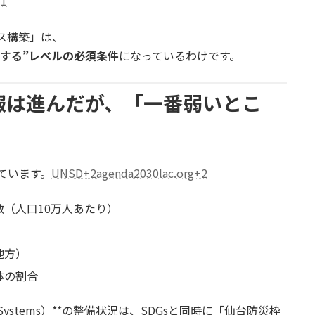
1
ス構築」は、
綻する”レベルの必須条件
になっているわけです。
警報は進んだが、「一番弱いとこ
ています。
UNSD+2agenda2030lac.org+2
（人口10万人あたり）
地方）
体の割合
g Systems）**の整備状況は、SDGsと同時に「仙台防災枠