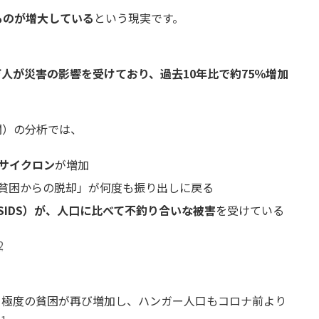
ものが増大している
という現実です。
0万人が災害の影響を受けており、過去10年比で約75％増加
関）の分析では、
サイクロン
が増加
貧困からの脱却」が何度も振り出しに戻る
SIDS）が、人口に比べて不釣り合いな被害
を受けている
2
、極度の貧困が再び増加し、ハンガー人口もコロナ前より