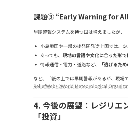
課題③ “Early Warning f
早期警報システムを持つ国は増えましたが、
小島嶼国や一部の後発開発途上国では、
シ
あっても、
現地の言語や文化に合った形で
情報通信・電力・道路など、
「逃げるため
など、「紙の上では早期警報があるが、現場
ReliefWeb+2World Meteorological Organiza
4. 今後の展望：レジリ
「投資」