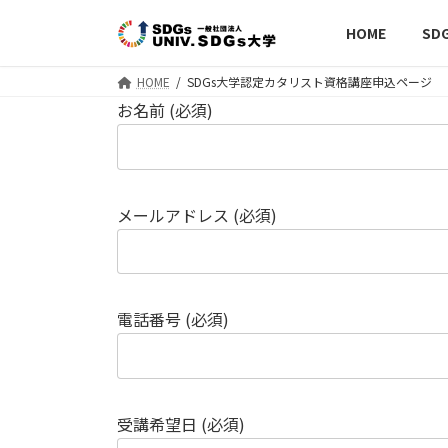
コ
ナ
HOME
SD
ン
ビ
テ
ゲ
ン
ー
HOME
SDGs大学認定カタリスト資格講座申込ページ
ツ
シ
お名前 (必須)
へ
ョ
ス
ン
キ
に
ッ
移
メールアドレス (必須)
プ
動
電話番号 (必須)
受講希望日 (必須)